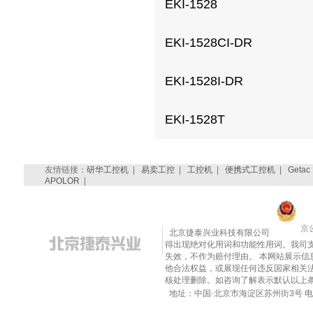
EKI-1528
EKI-1528CI-DR
EKI-1528I-DR
EKI-1528T
友情链接：
研华工控机
|
易卖工控
|
工控机
|
便携式工控机
|
Getac
APOLOR
|
京公
北京捷泰兴业科技有限公司
得出现绝对化用词和功能性用词。我司
失效，不作为赔付理由。 本网站展示
他合法权益，或展现任何违反国家相关法律的内
核处理删除。如咨询了解表示默认以上
地址：中国·北京市海淀区苏州街3号 电话：010-8