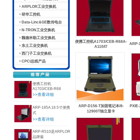
ARPLOR工业交换机
研华工控机
Data-Linc&GE数传电台
N-TRON工业交换机
魏德米勒工业交换机
便携工控机A1703/CEB-R68A-
ARP-
东土工业交换机
A110/I7
西门子工业交换机
CPCI总线产品
便携工控机
A1703/CEB-R68
>>查看详细
ARP-D156-T加固笔记本i9-
PXIE
ARP-185A 18.5寸便携
12900T独立显卡
式
>>查看详细
ARP-R510是ARPLOR
品牌最