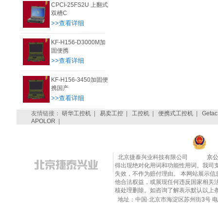
CPCI-25FS2U 上翻式
双槽C
>>查看详细
KF-H156-D3000M加
固便携
>>查看详细
KF-H156-3450加固便
携国产
>>查看详细
友情链接：
研华工控机
|
易卖工控
|
工控机
|
便携式工控机
|
Getac
APOLOR
|
北京捷泰兴业科技有限公司
京公
得出现绝对化用词和功能性用词。我司
失效，不作为赔付理由。 本网站展示
他合法权益，或展现任何违反国家相关法律的内
核处理删除。如咨询了解表示默认以上
地址：中国·北京市海淀区苏州街3号 电话：010-8