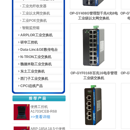
工业光纤收发器
工业以太网交换机
OP-GY408G管理型千兆4光8电
OP-
工业级以太网交换机
工业POE交换机
智能监控箱
ARPLOR工业交换机
研华工控机
Data-Linc&GE数传电台
N-TRON工业交换机
魏德米勒工业交换机
东土工业交换机
OP-GYF016B百兆16电非管理
OP-
工业级交换机
西门子工业交换机
CPCI总线产品
便携工控机
A1703/CEB-R68
>>查看详细
ARP-185A 18.5寸便携