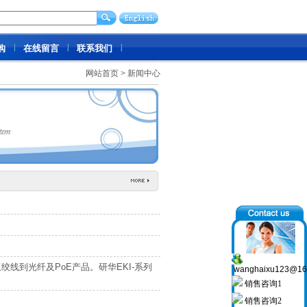
购
在线留言
联系我们
网站首页
>
新闻中心
线到光纤及PoE产品。研华EKI-系列
wanghaixu123@16
销售咨询1
销售咨询2