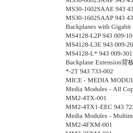
MS30-0802SAAP 943 43
MS30-1602SAAE 943 43
MS30-1602SAAP 943 43
Backplanes with Gigabit 
MS4128-L2P 943 009-10
MS4128-L3E 943 009-20
MS4128-L* 943 009-301
Backplane Extension
背
*-2T 943 733-002
MICE - MEDIA MODU
Media Modules - All Co
MM2-4TX-001
MM2-4TX1-EEC 943 72
Media Modules - Multim
MM2-4FXM-001