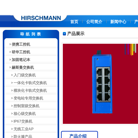
首页
公司简介
新闻中心
产品展示
便携工控机
研华工控机
加固笔记本
赫斯曼交换机
入门级交换机
一体化卡轨式交换机
模块化卡轨式交换机
变电站专用交换机
控制室级交换机
核心级交换机
IP67交换机
无线工业AP
产品介绍
防火墙产品