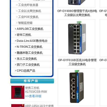
工业光纤收发器
工业以太网交换机
OP-GY408G管理型千兆4光8电
OP-
工业级以太网交换机
工业POE交换机
智能监控箱
ARPLOR工业交换机
研华工控机
Data-Linc&GE数传电台
N-TRON工业交换机
魏德米勒工业交换机
东土工业交换机
OP-GYF016B百兆16电非管理
OP-
工业级交换机
西门子工业交换机
CPCI总线产品
便携工控机
A1703/CEB-R68
>>查看详细
ARP-185A 18.5寸便携