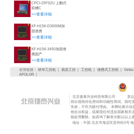
CPCI-25FS2U 上翻式
双槽C
>>查看详细
KF-H156-D3000M加
固便携
>>查看详细
KF-H156-3450加固便
携国产
>>查看详细
友情链接：
研华工控机
|
易卖工控
|
工控机
|
便携式工控机
|
Getac
APOLOR
|
北京捷泰兴业科技有限公司
京公
得出现绝对化用词和功能性用词。我司
失效，不作为赔付理由。 本网站展示
他合法权益，或展现任何违反国家相关法律的内
核处理删除。如咨询了解表示默认以上
地址：中国·北京市海淀区苏州街3号 电话：010-8