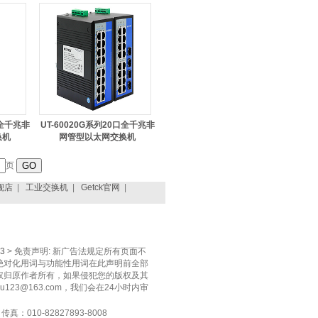
口全千兆非
UT-60020G系列20口全千兆非
换机
网管型以太网交换机
页
舰店
|
工业交换机
|
Getck官网
|
3
> 免责声明: 新广告法规定所有页面不
绝对化用词与功能性用词在此声明前全部
权归原作者所有，如果侵犯您的版权及其
123@163.com，我们会在24小时内审
真：010-82827893-8008