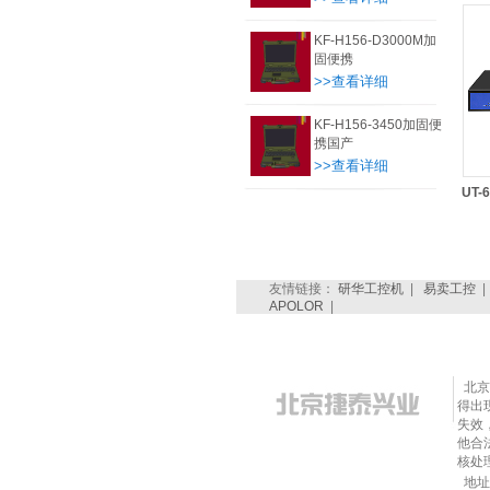
KF-H156-D3000M加
固便携
>>查看详细
KF-H156-3450加固便
携国产
>>查看详细
UT-
友情链接：
研华工控机
|
易卖工控
APOLOR
|
北京
得出
失效
他合法
核处
地址：