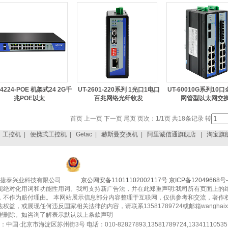
64224-POE 机架式24 2G千
UT-2601-220系列 1光口1电口
UT-60010G系列10
兆POE以太
百兆网络光纤收发
网管型以太网交
首页 上一页 下一页 尾页 页次：1/1页 共18条记录 转
|
工控机
|
便携式工控机
|
Getac
|
赫斯曼交换机
|
阿里诚信通旗舰店
|
淘宝旗
捷泰兴业科技有限公司
京公网安备11011102002117号
京ICP备12049668号-
现绝对化用词和功能性用词。我司支持新广告法，并在此郑重声明:我司所有页面上的
，不作为赔付理由。 本网站展示信息部分内容整理于互联网，仅供参考和交流，著作
权益，或展现任何违反国家相关法律的内容，请联系13581789724或邮箱wanghaixu
理删除。如咨询了解表示默认以上条款声明
中国·北京市海淀区苏州街3号 电话：010-82827893,13581789724,13341110535 传