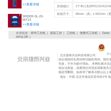
>>查看详细
其他端口
2个串口支持RS232/422/
机箱尺寸
88mm（高）x 482mm
SPIDER-SL-20-
06T1S
>>查看详细
友情链接：
研华工控机
|
易卖工控
|
工控机
|
便携式工控机
|
Getac
APOLOR
|
京公
北京捷泰兴业科技有限公司
得出现绝对化用词和功能性用词。我司
失效，不作为赔付理由。 本网站展示
他合法权益，或展现任何违反国家相关法律的内
核处理删除。如咨询了解表示默认以上
地址：中国·北京市海淀区苏州街3号 电话：010-8