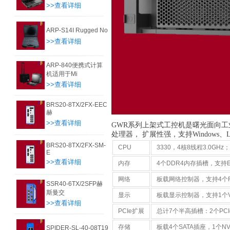
>>查看详细
ARP-S14I Rugged No
>>查看详细
ARP-840便携式计算
机适用于Mi
>>查看详细
BRS20-8TX/2FX-EEC
赫
>>查看详细
GWR系列上架式工控机是曙光面向
处理器， 扩展性强，支持Window
BRS20-8TX/2FX-SM-
CPU
3330，4核8线程3.0GHz；
E
>>查看详细
内存
4个DDR4内存插槽，支持EC
网络
板载网络控制器，支持4个R
SSR40-6TX/2SFP赫
斯曼交
显示
板载显示控制器，支持1个V
>>查看详细
PCIe扩展
总计7个半高插槽：2个PCIe3
存储
板载4个SATA插座，1个NV
SPIDER-SL-40-08T19